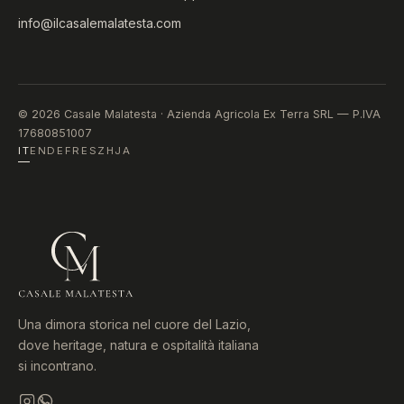
info@ilcasalemalatesta.com
© 2026 Casale Malatesta · Azienda Agricola Ex Terra SRL — P.IVA
17680851007
IT
EN
DE
FR
ES
ZH
JA
Una dimora storica nel cuore del Lazio,
dove heritage, natura e ospitalità italiana
si incontrano.