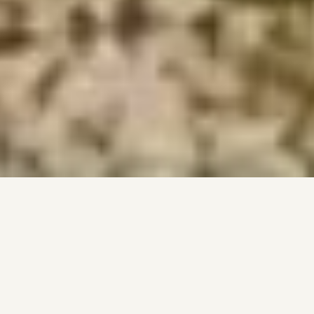
IL CASALE MALATESTA
Dove la natura incontra l’anima.
Un’antica dimora di campagna sapientemente
ristrutturata, immersa tra uliveti e colline. Un luogo