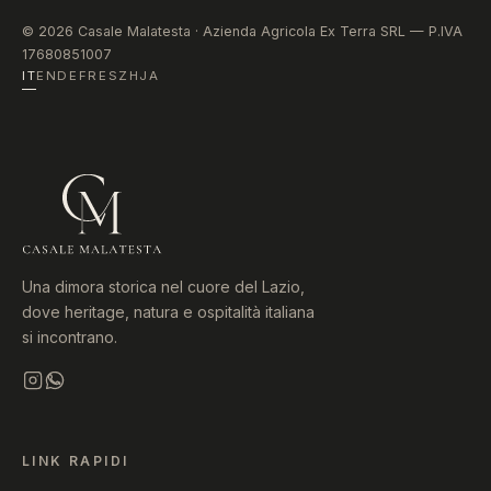
© 2026 Casale Malatesta · Azienda Agricola Ex Terra SRL — P.IVA
17680851007
IT
EN
DE
FR
ES
ZH
JA
Una dimora storica nel cuore del Lazio,
dove heritage, natura e ospitalità italiana
si incontrano.
LINK RAPIDI